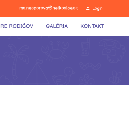
ms.nespo
rova@net
kosice.s
k
Login
PRE RODIČOV
GALÉRIA
KONTAKT