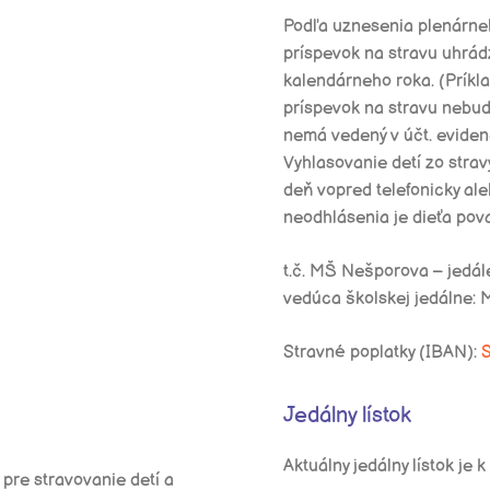
Podľa uznesenia plenárne
príspevok na stravu uhrád
kalendárneho roka. (Príkl
príspevok na stravu nebu
nemá vedený v účt. evidenc
Vyhlasovanie detí zo strav
deň vopred telefonicky al
neodhlásenia je dieťa pov
t.č. MŠ Nešporova – jedá
vedúca školskej jedálne: 
Stravné poplatky (IBAN):
Jedálny lístok
Aktuálny jedálny lístok je 
pre stravovanie detí a