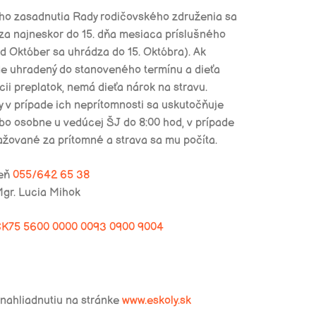
ho zasadnutia Rady rodičovského združenia sa
za najneskor do 15. dňa mesiaca príslušného
ad Október sa uhrádza do 15. Októbra). Ak
de uhradený do stanoveného termínu a dieťa
ii preplatok, nemá dieťa nárok na stravu.
y v prípade ich neprítomnosti sa uskutočňuje
ebo osobne u vedúcej ŠJ do 8:00 hod, v prípade
ažované za prítomné a strava sa mu počíta.
leň
055/642 65 38
Mgr. Lucia Mihok
SK75 5600 0000 0093 0900 9004
k nahliadnutiu na stránke
www.eskoly.sk