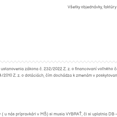
Všetky objednávky, faktúry 
ustanovenia zákona č. 232/2022 Z. z. o financovaní voľného č
4/2010 Z. z. o dotáciách, čím dochádza k zmenám v poskytovaní
v ( u nás prípravkári v MŠ) si musia
VYBRAŤ,
či si uplatnia DB