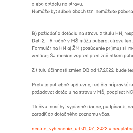
alebo dotáciu na stravu.
Nemôže byť súbeh oboch tzn. nemôžete poberať 
B)
požiadať o dotáciu na stravu z titulu HN, res
Deti 2 – 5 ročné v MŠ môžu poberať stravu len
Formulár na HN aj ŽM (posúdenie príjmu) si mô
vedúcej ŠJ mesiac vopred pred začiatkom pobe
Z titulu účinnosti zmien DB od 1.7.2022, bude t
Preto je potrebné opätovne,
r
odičia prípravkáro
požadovať dotáciu na stravu v MŠ, podpísať NOV
Tlačivo musí byť vypísané riadne, podpísané, 
zaradiť do dotačného zoznamu včas.
cestne_vyhlasenie_od 01_07_2022 o neuplatn