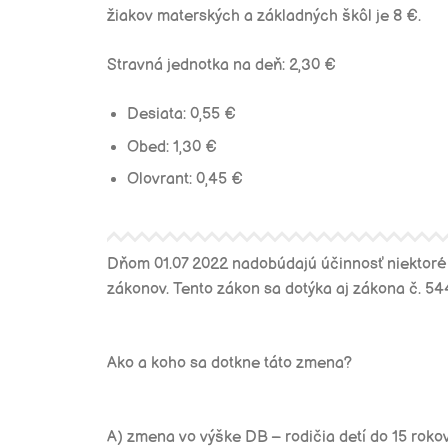
žiakov materských a základných škôl je 8 €.
Stravná jednotka na deň: 2,30 €
Desiata: 0,55 €
Obed: 1,30 €
Olovrant: 0,45 €
Dňom 01.07 2022
nadobúdajú účinnosť niektoré 
zákonov. Tento zákon sa dotýka aj zákona č. 54
Ako a koho sa dotkne táto zmena?
A)
z
mena vo výške DB –
rodičia detí do 15 roko