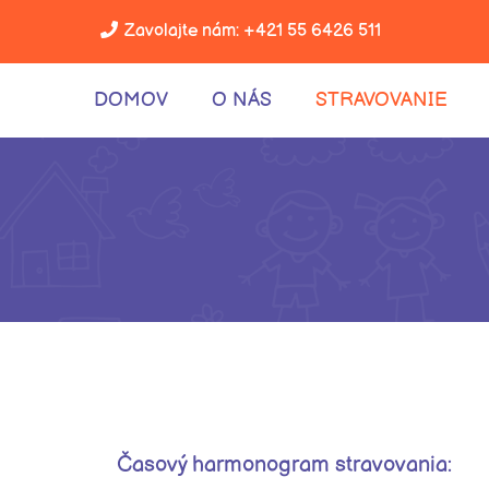
Zavolajte nám:
+421 55 6426 511
DOMOV
O NÁS
STRAVOVANIE
Časový harmonogram stravovania: