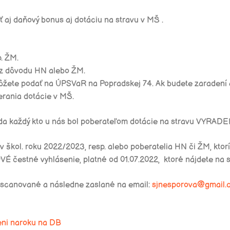
aj daňový bonus aj dotáciu na stravu v MŠ .
p. ŽM.
 z dôvodu HN alebo ŽM.
žete podať na ÚPSVaR na Popradskej 74. Ak budete zaradení ak
rania dotácie v MŠ.
eda každý kto u nás bol poberateľom dotácie na stravu
VYRADE
v škol. roku 2022/2023, resp. alebo poberatelia HN či ŽM,
ktor
É čestné vyhlásenie, platné od 01.07.2022, ktoré nájdete na st
nascanované a následne zaslané na email:
sjnesporova@gmail.
eni naroku na DB